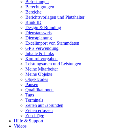
Befristungen
Berechtigungen
Bereiche
Berichtsvorlagen und Platzhalter
Blink ID
Design & Branding
Dienstausweis
Dienstplanung
Excelimport von Stammdaten
GPS Verwendung
Inhalte & Links
Kontrollvorgaben
Leistungsarten und Leistungen
Meine Mitarbeiter
Meine Objekte
Objektcodes
Pausen
Qualifikationen
Tags
Terminals
Zeiten auf-/abrunden
Zeiten erfassen
Zuschläge
Hilfe & Support
Videos