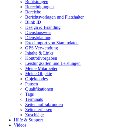
Befristungen
Berechtigungen
Bereiche
Berichtsvorlagen und Platzhalter
Blink ID
Design & Branding
Dienstausweis
Dienstplanung
Excelimport von Stammdaten
GPS Verwendung
Inhalte & Links
Kontrollvorgaben
Leistungsarten und Leistungen
Meine Mitarbeiter
Meine Objekte
Objektcodes
Pausen
Qualifikationen
Tags
Terminals
Zeiten auf-/abrunden
Zeiten erfassen
Zuschläge
Hilfe & Support
Videos